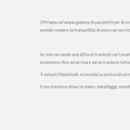
Offriamo un’ampia gamma di pacchetti per lo svol
avendo sempre la tranquillità di avere un servizio
Se stai cercando una ditta di traslochi nel Levan
economico fino ad arrivare ad un trasloco tutto
Traslochi Malchiodi: economici e assicurati al 
Il tuo trasloco chiavi in mano: imballaggi, smo